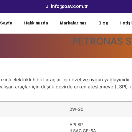
info@oav.com.tr
 Sayfa
Hakkımızda
Markalarımız
Blog
İletiş
PETRONAS Sy
elektrikli hibrit araçlar için özel ve uygun yağlayıcıdır. E
çalışan araçlar için düşük devirde erken ateşlemeye (LSPI) 
0W-20
API SP
ILSAC GF-6A