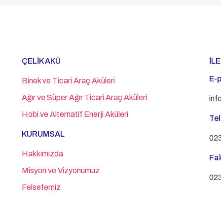
ÇELİK AKÜ
İL
E-
Binek ve Ticari Araç Aküleri
Ağır ve Süper Ağır Ticari Araç Aküleri
inf
Hobi ve Alternatif Enerji Aküleri
Te
KURUMSAL
023
Hakkımızda
Fa
Misyon ve Vizyonumuz
023
Felsefemiz