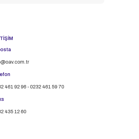
ETİŞİM
posta
o@oav.com.tr
lefon
2 461 92 96 - 0232 461 59 70
ks
2 435 12 60