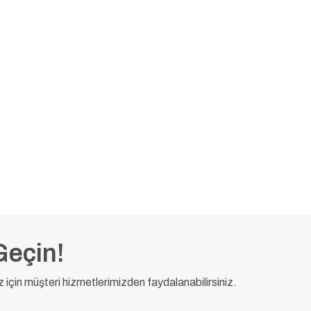
PDF
Güvenlik Bilg Formu
Geçin!
ız için müşteri hizmetlerimizden faydalanabilirsiniz.