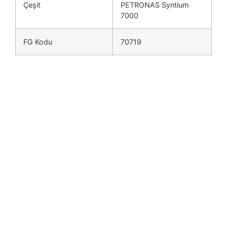
Çeşit
PETRONAS Syntium
7000
FG Kodu
70719
PDF
Ürün Veri Sayfası
PDF
Güvenlik Bilg Formu