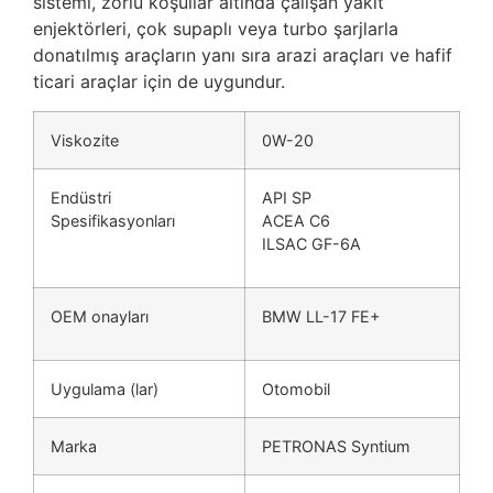
sistemi, zorlu koşullar altında çalışan yakıt
enjektörleri, çok supaplı veya turbo şarjlarla
donatılmış araçların yanı sıra arazi araçları ve hafif
ticari araçlar için de uygundur.
Viskozite
0W-20
Endüstri
API SP
Spesifikasyonları
ACEA C6
ILSAC GF-6A
OEM onayları
BMW LL-17 FE+
Uygulama (lar)
Otomobil
Marka
PETRONAS Syntium