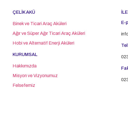
ÇELİK AKÜ
İL
E-
Binek ve Ticari Araç Aküleri
Ağır ve Süper Ağır Ticari Araç Aküleri
inf
Hobi ve Alternatif Enerji Aküleri
Te
KURUMSAL
023
Hakkımızda
Fa
Misyon ve Vizyonumuz
023
Felsefemiz