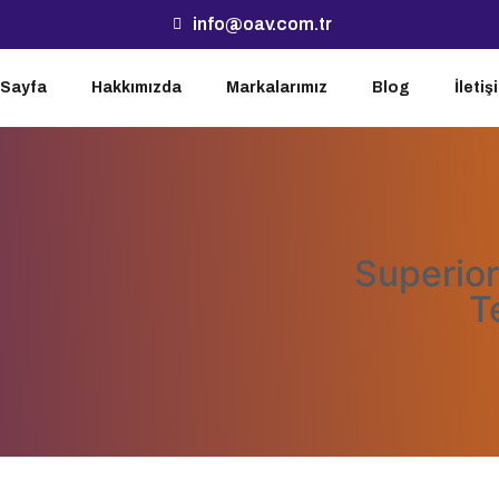
info@oav.com.tr
 Sayfa
Hakkımızda
Markalarımız
Blog
İletiş
Superior
T