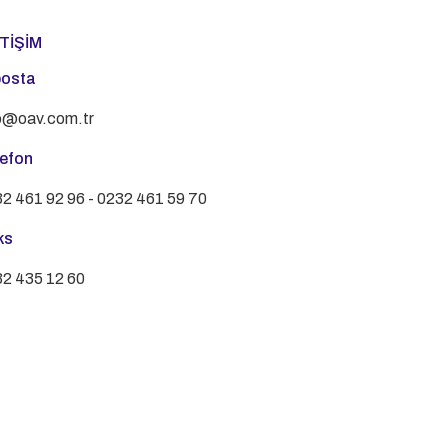
ETİŞİM
posta
o@oav.com.tr
lefon
2 461 92 96 - 0232 461 59 70
ks
2 435 12 60