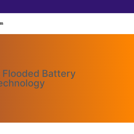
im
 Flooded Battery
echnology